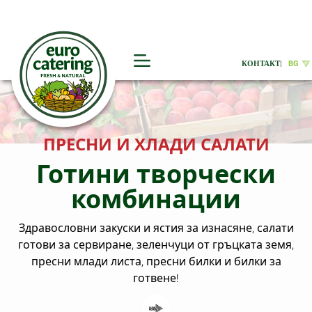
КОНТАКТ
|
BG
ХЛАДИ САЛАТИ
Верига 
 творчески
Униве
инации
модел 
произ
и ястия за изнасяне, салати
зеленчуци от гръцката земя,
Пресни плодове и зеле
, пресни билки и билки за
най-добрия източни
отвене!