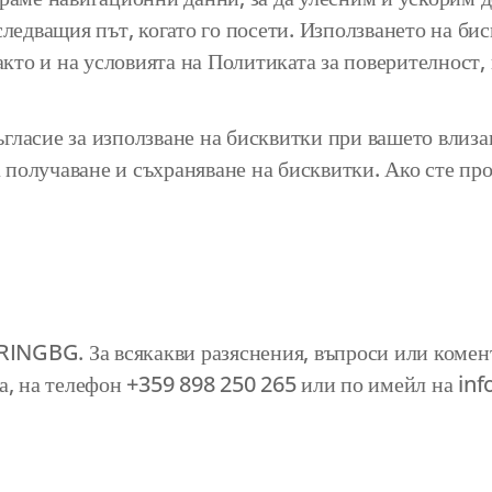
следващия път, когато го посети. Използването на бис
акто и на условията на Политиката за поверителност,
гласие за използване на бисквитки при вашето влизан
олучаване и съхраняване на бисквитки. Ако сте прот
NGBG. За всякакви разяснения, въпроси или комент
на, на телефон +359 898 250 265 или по имейл на
inf