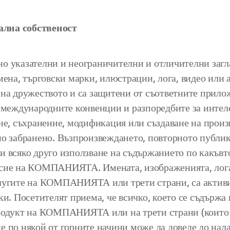
ална собственост
о указателни и неограничителни и отличителни загл
мена, търговски марки, илюстрации, лога, видео или 
 на дружеството и са защитени от съответните прило
и международните конвенции и разпоредбите за интел
не, съхранение, модификация или създаване на произв
о забранено. Възпроизвеждането, повторното публику
 всяко друго използване на съдържанието по какъвто
асие на КОМПАНИЯТА. Имената, изображенията, логат
услугите на КОМПАНИЯТА или трети страни, са акт
ки. Посетителят приема, че всичко, което се съдържа 
родукт на КОМПАНИЯТА или на трети страни (които с
 по някой от горните начини може да доведе до нала