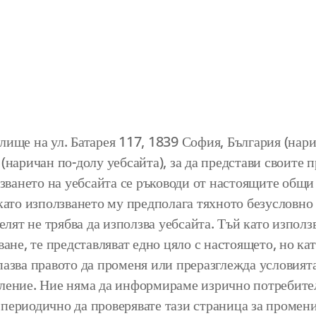
е на ул. Батарея 117, 1839 София, България (нарич
(наричан по-долу уебсайта), за да представи своите 
лзването на уебсайта се ръководи от настоящите общи
като използването му предполага тяхното безусловно 
елят не трябва да използва уебсайта. Тъй като използ
ване, те представляват едно цяло с настоящето, но ка
азва правото да променя или преразглежда условията 
ление. Ние няма да информираме изрично потребител
периодично да проверявате тази страница за промени