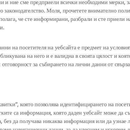
ни и ние сме предприели всички необходими мерки, з
о законодателство. Моля, прочетете внимателно поли
олага, че сте информирани, разбрали и сте приели н
и.
нни на посетителя на уебсайта е предмет на условия
убликувана на него и е валидна в своята цялост и коя
 отговорност за събирането на лични данни от свърза
квитки“, която позволява идентифицирането на посет
тките са информация, която даден уебсайт може да 
ча, без да получава никаква информация или да узнае
ираме навигационни данни, за да улесним и ускорим д