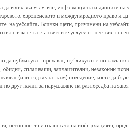
ва да използва услугите, информацията и данните на у
лгарското, европейското и международното право и да
те. на уебсайта. Всички щети, причинени на уебсайт
о използване на съответните услуги от неговия посети
о да публикуват, предават, публикуват и по какъвто и
и, обидни, сплашващи, заплашителни, незаконни пор
авляват (или подтикнат към) поведение, което да бъд
и по друг начин за нарушаване на разпоредба на зак
, истинността и пълнотата на информацията, предос