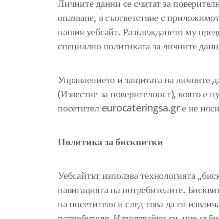
Личните данни се считат за поверител
опазване, в съответствие с приложимот
нашия уебсайт. Разглеждането му предп
специално политиката за личните данн
Управлението и защитата на личните да
(Известие за поверителност), която е п
посетител eurocateringsa.gr е не носи
Политика за бисквитки
Уебсайтът използва технологията „бис
навигацията на потребителите. Бискви
на посетителя и след това да ги извли
потребителя. Използвайки ги, ние съб