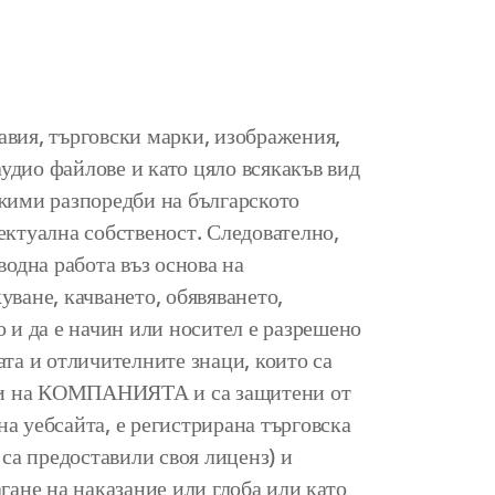
авия, търговски марки, изображения,
аудио файлове и като цяло всякакъв вид
жими разпоредби на българското
ектуална собственост. Следователно,
одна работа въз основа на
ване, качването, обявяването,
 и да е начин или носител е разрешено
а и отличителните знаци, които са
иви на КОМПАНИЯТА и са защитени от
на уебсайта, е регистрирана търговска
а предоставили своя лиценз) и
гане на наказание или глоба или като