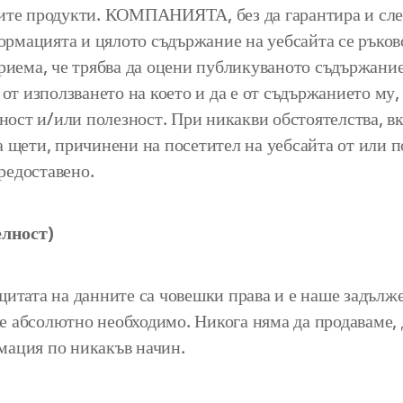
ите продукти. КОМПАНИЯТА, без да гарантира и след
формацията и цялото съдържание на уебсайта се ръково
риема, че трябва да оцени публикуваното съдържание
 от използването на което и да е от съдържанието му
дност и/или полезност. При никакви обстоятелства, 
ети, причинени на посетител на уебсайта от или по
редоставено.
лност)
щитата на данните са човешки права и е наше задълж
о е абсолютно необходимо. Никога няма да продаваме,
мация по никакъв начин.