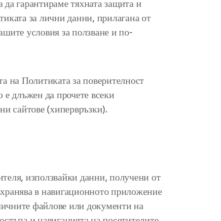
а да гарантираме тяхната защита и
тиката за лични данни, прилагана от
ашите условия за ползване и по-
та на Политиката за поверителност
то е длъжен да прочете всеки
ни сайтове (хипервръзки).
ителя, използвайки данни, получени от
съхранява в навигационното приложение
 личните файлове или документи на
остъпа и навигацията на посетителите