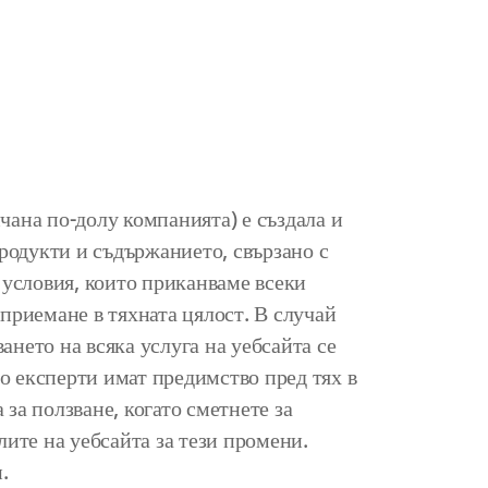
ана по-долу компанията) е създала и
продукти и съдържанието, свързано с
 условия, които приканваме всеки
приемане в тяхната цялост. В случай
ването на всяка услуга на уебсайта се
то експерти имат предимство пред тях в
за ползване, когато сметнете за
ите на уебсайта за тези промени.
.