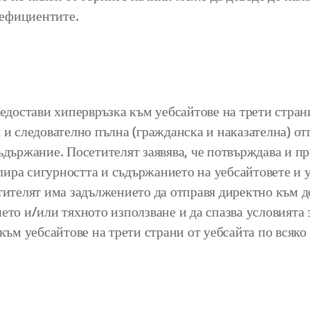
нефициентите.
редостави хипервръзка към уебсайтове на трети стран
 и следователно пълна (гражданска и наказателна) от
 съдържание. Посетителят заявява, че потвърждава 
ра сигурността и съдържанието на уебсайтовете и ус
тителят има задължението да отправя директно към д
ието и/или тяхното използване и да спазва условия
към уебсайтове на трети страни от уебсайта по всяко