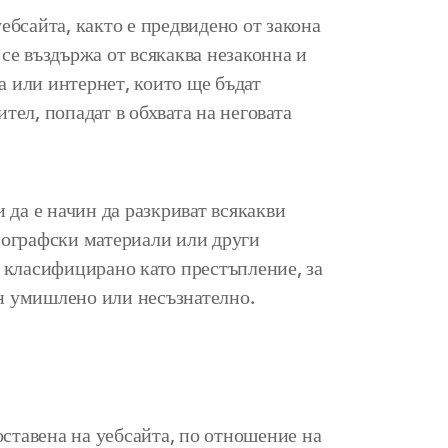
ебсайта, както е предвидено от закона
 се въздържа от всякаква незаконна и
а или интернет, които ще бъдат
тел, попадат в обхвата на неговата
 да е начин да разкриват всякакви
нографски материали или други
е класифицирано като престъпление, за
он умишлено или несъзнателно.
тавена на уебсайта, по отношение на