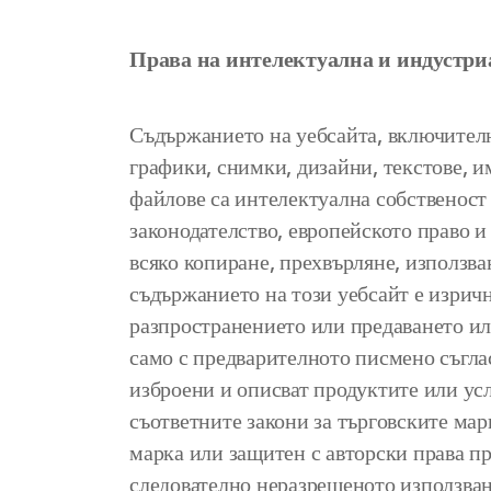
Права на интелектуална и индустри
Съдържанието на уебсайта, включителн
графики, снимки, дизайни, текстове, и
файлове са интелектуална собственост
законодателство, европейското право 
всяко копиране, прехвърляне, използва
съдържанието на този уебсайт е изричн
разпространението или предаването или
само с предварителното писмено съгл
изброени и описват продуктите или 
съответните закони за търговските мар
марка или защитен с авторски права п
следователно неразрешеното използване