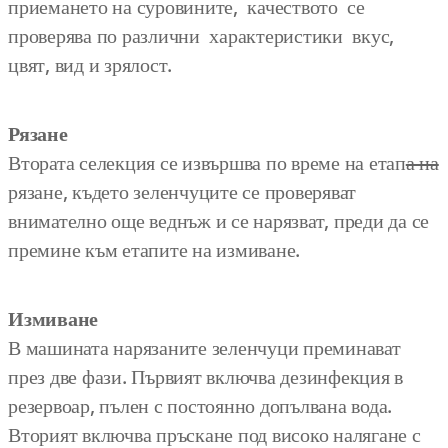
приемането на суровините, качеството се
проверява по различни характеристики вкус,
цвят, вид и зрялост.
Рязане
Втората селекция се извършва по време на етап
а на
рязане, където зеленчуците се проверяват
внимателно още веднъж и се нарязват, преди да се
премине към етапите на измиване.
Измиване
В машината нарязаните зеленчуци преминават
през две фази. Първият включва дезинфекция в
резервоар, пълен с постоянно допълвана вода.
Вторият включва пръскане под високо налягане с