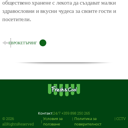
обществено хранене с лекота да създават малки
здравословни и вкусни чудеса за своите гости и
посетители.
ЕВРОКЕТЪРИНГ
Контакт
|
24/7
+359 898 250 265
© 2026
Условия за
Политика за
CCTV
|
allRightsReserved
ползване
поверителност